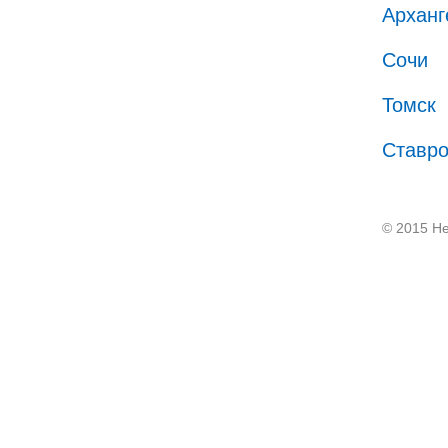
Арханг
Сочи
Томск
Ставр
© 2015 He