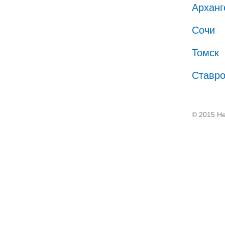
Арханг
Сочи
Томск
Ставр
© 2015 He