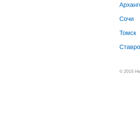
Арханг
Сочи
Томск
Ставр
© 2015 He