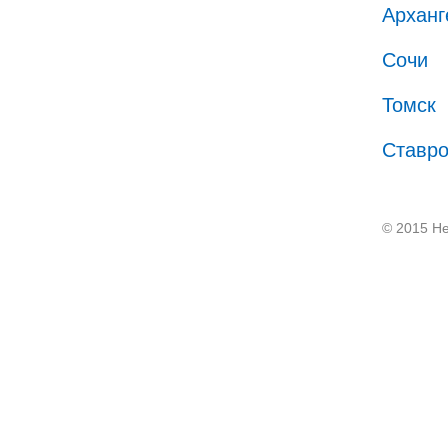
Арханг
Сочи
Томск
Ставр
© 2015 He