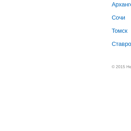
Арханг
Сочи
Томск
Ставр
© 2015 He