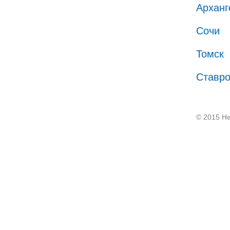
Арханг
Сочи
Томск
Ставр
© 2015 He