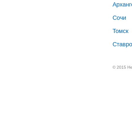
Арханг
Сочи
Томск
Ставр
© 2015 He