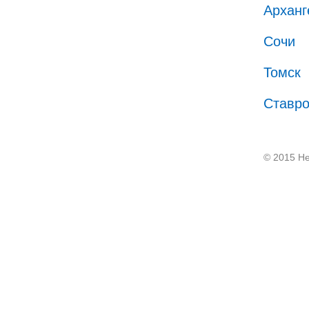
Арханг
Сочи
Томск
Ставр
© 2015 He