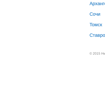
Арханг
Сочи
Томск
Ставр
© 2015 He