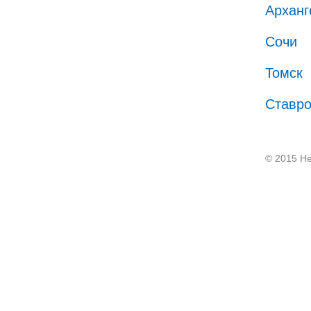
Арханг
Сочи
Томск
Ставр
© 2015 He