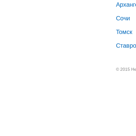
Арханг
Сочи
Томск
Ставр
© 2015 He