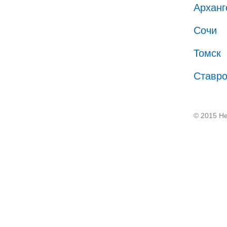
Арханг
Сочи
Томск
Ставр
© 2015 He