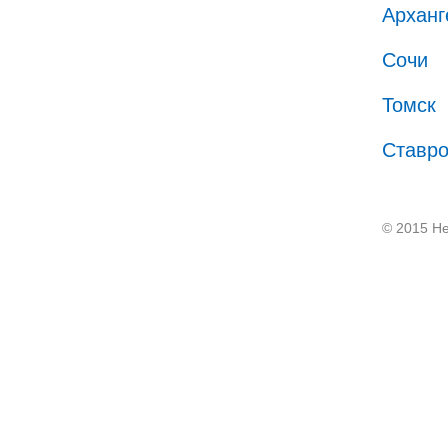
Арханг
Сочи
Томск
Ставр
© 2015 He