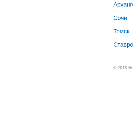
Арханг
Сочи
Томск
Ставр
© 2015 He