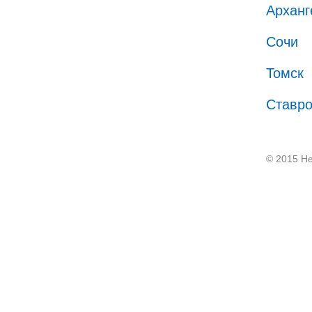
Арханг
Сочи
Томск
Ставр
© 2015 He