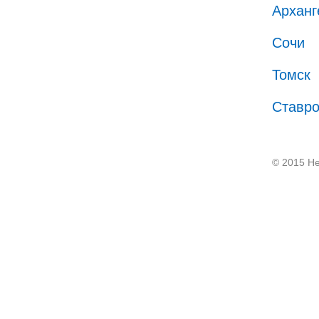
Арханг
Сочи
Томск
Ставр
© 2015 He