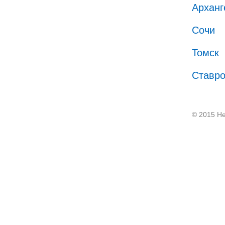
Арханг
Сочи
Томск
Ставр
© 2015 He