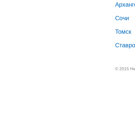
Арханг
Сочи
Томск
Ставр
© 2015 He