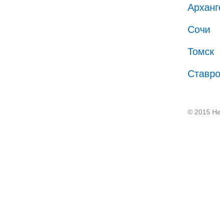
Арханг
Сочи
Томск
Ставр
© 2015 He