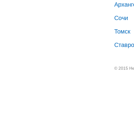
Арханг
Сочи
Томск
Ставр
© 2015 He