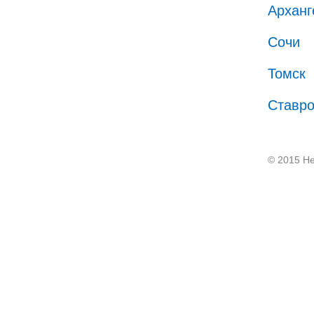
Арханг
Сочи
Томск
Ставр
© 2015 He