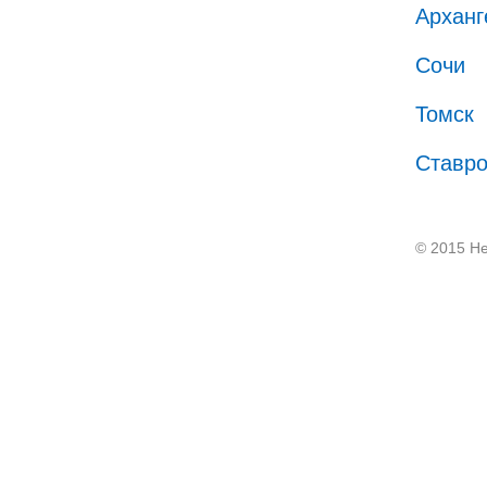
Арханг
Сочи
Томск
Ставр
© 2015 He