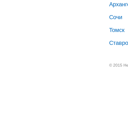
Арханг
Сочи
Томск
Ставр
© 2015 He