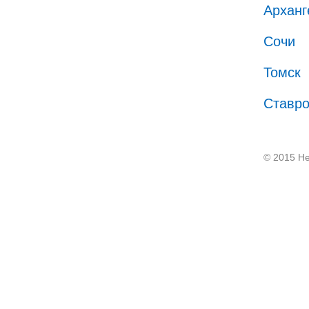
Арханг
Сочи
Томск
Ставр
© 2015 He