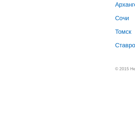
Арханг
Сочи
Томск
Ставр
© 2015 He