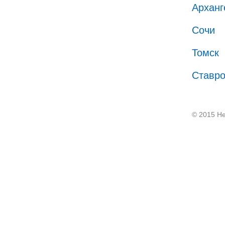
Арханг
Сочи
Томск
Ставр
© 2015 He