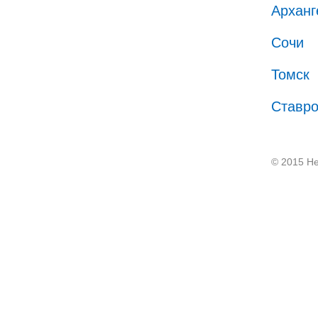
Арханг
Сочи
Томск
Ставр
© 2015 He