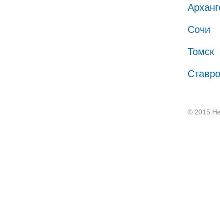
Арханг
Сочи
Томск
Ставр
© 2015 He