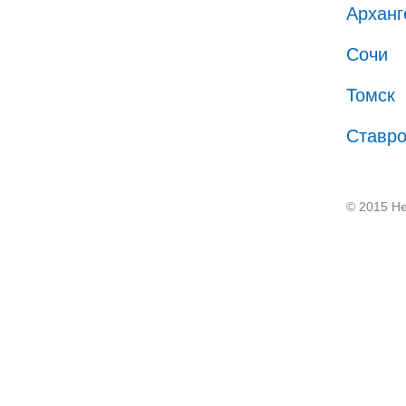
Арханг
Сочи
Томск
Ставр
© 2015 He