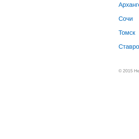
Арханг
Сочи
Томск
Ставр
© 2015 He