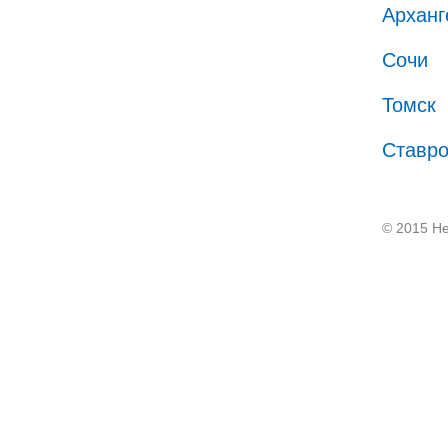
Арханг
Сочи
Томск
Ставр
© 2015 He