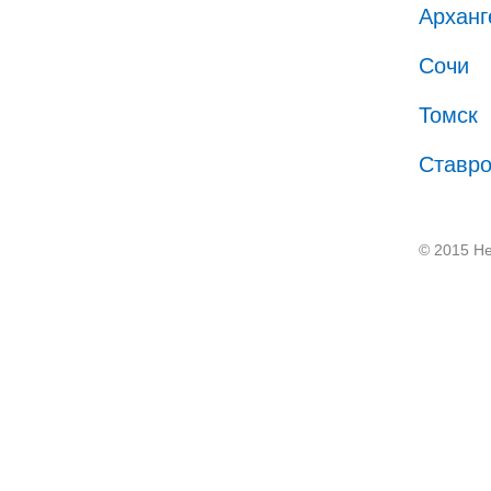
Арханг
Сочи
Томск
Ставр
© 2015 He