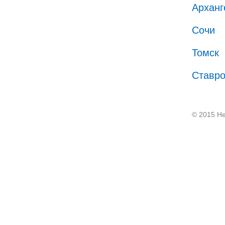
Арханг
Сочи
Томск
Ставр
© 2015 He