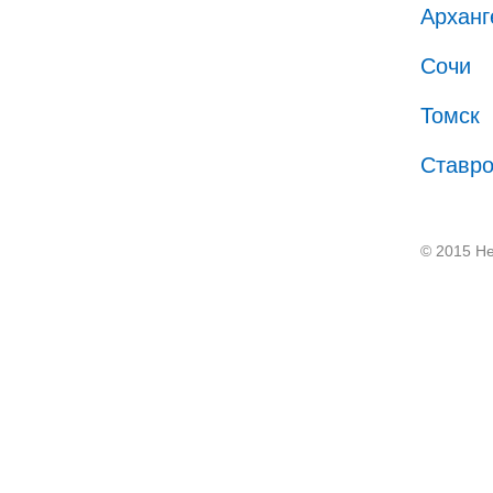
Арханг
Сочи
Томск
Ставр
© 2015 He