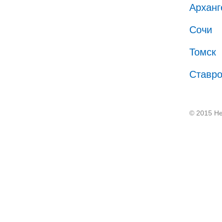
Арханг
Сочи
Томск
Ставр
© 2015 He