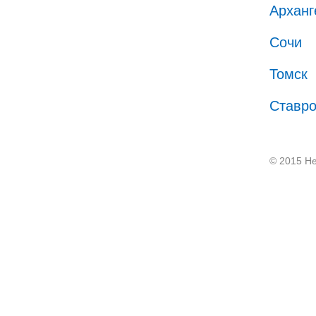
Арханг
Сочи
Томск
Ставр
© 2015 He