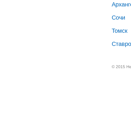
Арханг
Сочи
Томск
Ставр
© 2015 He