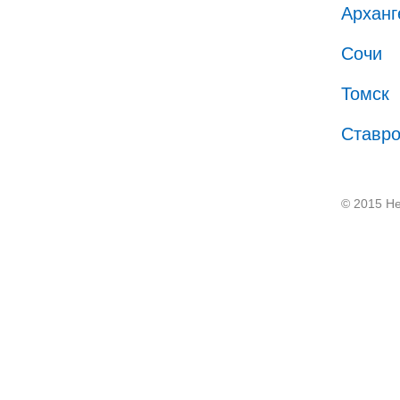
Арханг
Сочи
Томск
Ставр
© 2015 He