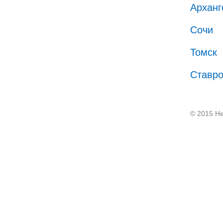
Арханг
Сочи
Томск
Ставр
© 2015 He