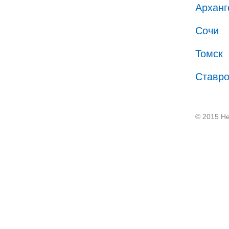
Арханг
Сочи
Томск
Ставр
© 2015 He