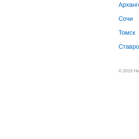
Арханг
Сочи
Томск
Ставр
© 2015 He