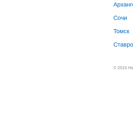
Арханг
Сочи
Томск
Ставр
© 2015 He