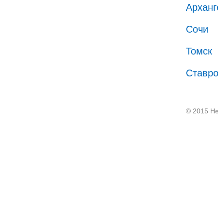
Арханг
Сочи
Томск
Ставр
© 2015 He