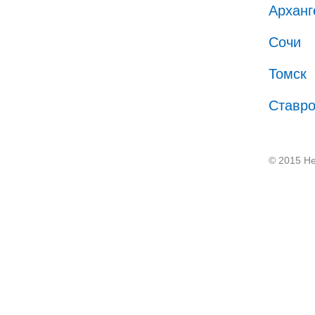
Арханг
Сочи
Томск
Ставр
© 2015 He