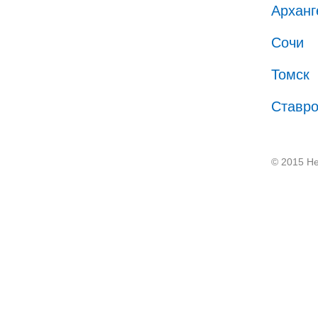
Арханг
Сочи
Томск
Ставр
© 2015 He