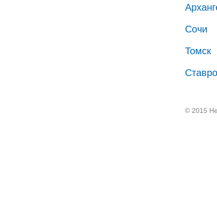
Арханг
Сочи
Томск
Ставр
© 2015 He