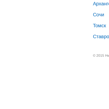
Арханг
Сочи
Томск
Ставр
© 2015 He