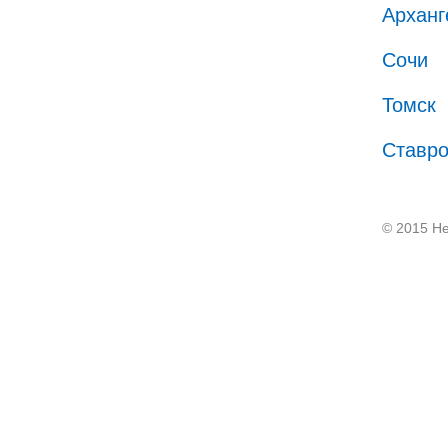
Арханг
Сочи
Томск
Ставр
© 2015 He