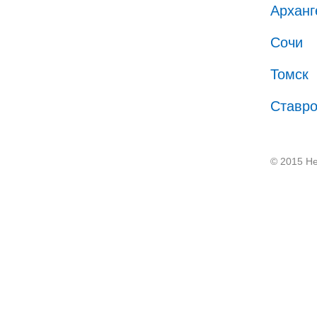
Арханг
Сочи
Томск
Ставр
© 2015 He