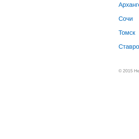
Арханг
Сочи
Томск
Ставр
© 2015 He